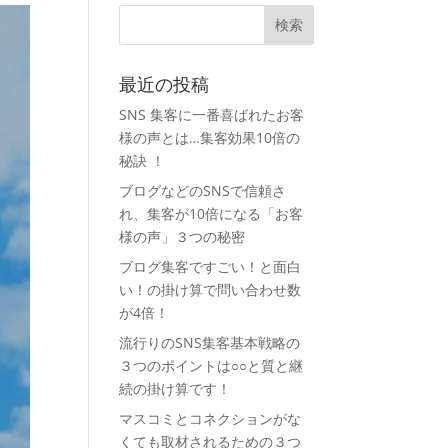
最近の投稿
SNS 集客に一番喜ばれたお客
様の声とは…集客効果10倍の
秘訣 ！
ブログなどのSNSで信頼さ
れ、集客が10倍になる「お客
様の声」３つの秘密
ブログ集客ですごい！と面白
い！の掛け算で問い合わせ数
が4倍！
流行りのSNS集客基本戦略の
３つのポイントは○○と質と継
続の掛け算です！
マスコミとコネクションがな
くても取材されるための３つ