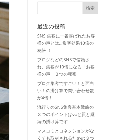
最近の投稿
SNS 集客に一番喜ばれたお客
様の声とは…集客効果10倍の
秘訣 ！
ブログなどのSNSで信頼さ
れ、集客が10倍になる「お客
様の声」３つの秘密
ブログ集客ですごい！と面白
い！の掛け算で問い合わせ数
が4倍！
流行りのSNS集客基本戦略の
３つのポイントは○○と質と継
続の掛け算です！
マスコミとコネクションがな
くても取材されるための３つ