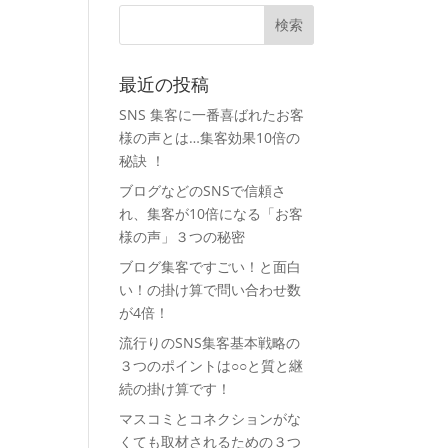
最近の投稿
SNS 集客に一番喜ばれたお客
様の声とは…集客効果10倍の
秘訣 ！
ブログなどのSNSで信頼さ
れ、集客が10倍になる「お客
様の声」３つの秘密
ブログ集客ですごい！と面白
い！の掛け算で問い合わせ数
が4倍！
流行りのSNS集客基本戦略の
３つのポイントは○○と質と継
続の掛け算です！
マスコミとコネクションがな
くても取材されるための３つ