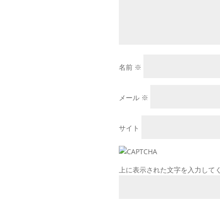
名前
※
メール
※
サイト
上に表示された文字を入力して