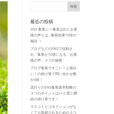
最近の投稿
SNS 集客に一番喜ばれたお客
様の声とは…集客効果10倍の
秘訣 ！
ブログなどのSNSで信頼さ
れ、集客が10倍になる「お客
様の声」３つの秘密
ブログ集客ですごい！と面白
い！の掛け算で問い合わせ数
が4倍！
流行りのSNS集客基本戦略の
３つのポイントは○○と質と継
続の掛け算です！
マスコミとコネクションがな
くても取材されるための３つ