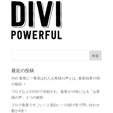
最近の投稿
SNS 集客に一番喜ばれたお客様の声とは…集客効果10倍
の秘訣 ！
ブログなどのSNSで信頼され、集客が10倍になる「お客
様の声」３つの秘密
ブログ集客ですごい！と面白い！の掛け算で問い合わせ
数が4倍！