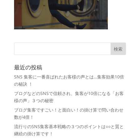
最近の投稿
SNS 集客に一番喜ばれたお客様の声とは…集客効果10倍
の秘訣 ！
ブログなどのSNSで信頼され、集客が10倍になる「お客
様の声」３つの秘密
ブログ集客ですごい！と面白い！の掛け算で問い合わせ
数が4倍！
流行りのSNS集客基本戦略の３つのポイントは○○と質と
継続の掛け算です！