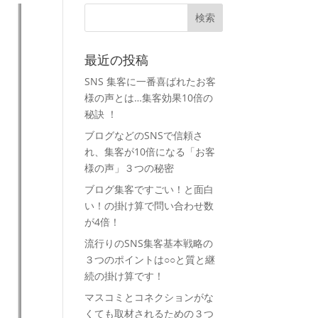
最近の投稿
SNS 集客に一番喜ばれたお客
様の声とは…集客効果10倍の
秘訣 ！
ブログなどのSNSで信頼さ
れ、集客が10倍になる「お客
様の声」３つの秘密
ブログ集客ですごい！と面白
い！の掛け算で問い合わせ数
が4倍！
流行りのSNS集客基本戦略の
３つのポイントは○○と質と継
続の掛け算です！
マスコミとコネクションがな
くても取材されるための３つ