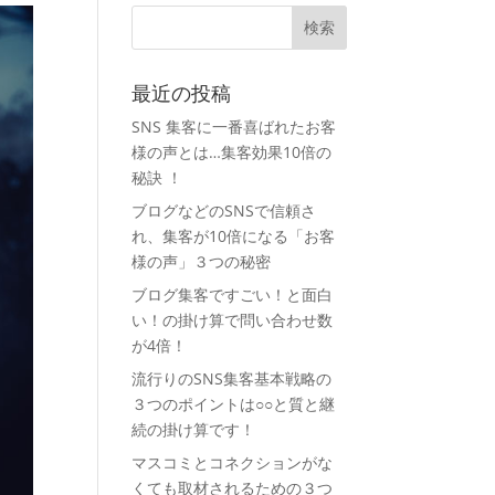
最近の投稿
SNS 集客に一番喜ばれたお客
様の声とは…集客効果10倍の
秘訣 ！
ブログなどのSNSで信頼さ
れ、集客が10倍になる「お客
様の声」３つの秘密
ブログ集客ですごい！と面白
い！の掛け算で問い合わせ数
が4倍！
流行りのSNS集客基本戦略の
３つのポイントは○○と質と継
続の掛け算です！
マスコミとコネクションがな
くても取材されるための３つ