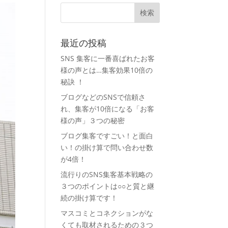
最近の投稿
SNS 集客に一番喜ばれたお客
様の声とは…集客効果10倍の
秘訣 ！
ブログなどのSNSで信頼さ
れ、集客が10倍になる「お客
様の声」３つの秘密
ブログ集客ですごい！と面白
い！の掛け算で問い合わせ数
が4倍！
流行りのSNS集客基本戦略の
３つのポイントは○○と質と継
続の掛け算です！
マスコミとコネクションがな
くても取材されるための３つ