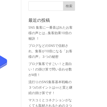
最近の投稿
SNS 集客に一番喜ばれたお客
様の声とは…集客効果10倍の
秘訣 ！
ブログなどのSNSで信頼さ
れ、集客が10倍になる「お客
様の声」３つの秘密
ブログ集客ですごい！と面白
い！の掛け算で問い合わせ数
が4倍！
流行りのSNS集客基本戦略の
３つのポイントは○○と質と継
続の掛け算です！
マスコミとコネクションがな
くても取材されるための３つ