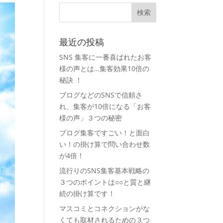
最近の投稿
SNS 集客に一番喜ばれたお客
様の声とは…集客効果10倍の
秘訣 ！
ブログなどのSNSで信頼さ
れ、集客が10倍になる「お客
様の声」３つの秘密
ブログ集客ですごい！と面白
い！の掛け算で問い合わせ数
が4倍！
流行りのSNS集客基本戦略の
３つのポイントは○○と質と継
続の掛け算です！
マスコミとコネクションがな
くても取材されるための３つ