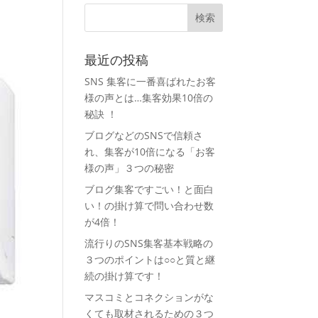
最近の投稿
SNS 集客に一番喜ばれたお客
様の声とは…集客効果10倍の
秘訣 ！
ブログなどのSNSで信頼さ
れ、集客が10倍になる「お客
様の声」３つの秘密
ブログ集客ですごい！と面白
い！の掛け算で問い合わせ数
が4倍！
流行りのSNS集客基本戦略の
３つのポイントは○○と質と継
続の掛け算です！
マスコミとコネクションがな
くても取材されるための３つ